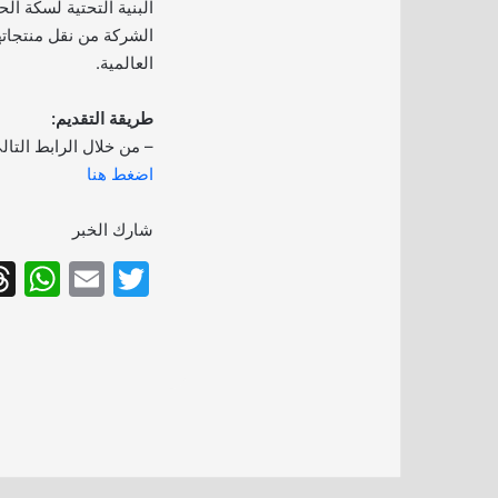
البنية التحتية لسكة الحد
الشركة من نقل منتجاته
العالمية.
طريقة التقديم:
– من خلال الرابط التال
اضغط هنا
شارك الخبر
W
E
T
h
m
w
at
ai
itt
s
l
er
A
p
p