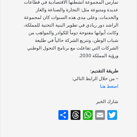
تمارس المجموعة أنشطتها الاقتصادية في قطاعات
عديدة ومتنوعة مثل: التجارة والصناعة والغاز
والخدمات. وعلى مدى هذه السنوات كان لمجموعة
الراشد دور ريادي في تطوير البنية التحتية للمملكة،
وكانت أبوابها مفتوحة دوماً للكوادر والمواهب من
شباب الوطن، وتتربع الشركة حالياً في طليعة
الشركات التي تفاعلت مع برنامج التحول الوطني
ورؤية المملكة 2030.
طريقة التقديم:
– من خلال الرابط التالي:
اضغط هنا
شارك الخبر
S
T
W
E
T
h
hr
h
m
w
ar
e
at
ai
itt