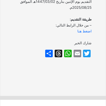
التقديم يوم الإثنين بتاريخ 1447/03/02هـ الموافق
2025/08/25م.
طريقة التقديم:
– من خلال الرابط التالي:
اضغط هنا
شارك الخبر
S
T
W
E
T
h
hr
h
m
w
ar
e
at
ai
itt
e
a
s
l
er
d
A
s
p
p