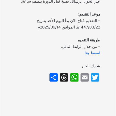
عبر الجوال برسائل نصية قبل الدورة بنصف ساعة.
موعد التقديم:
– التقديم مُتاح الآن بدأ اليوم الأحد بتاريخ
1447/03/22هـ الموافق 2025/09/14م.
طريقة التقديم:
– من خلال الرابط التالي:
اضغط هنا
شارك الخبر
S
T
W
E
T
h
hr
h
m
w
ar
e
at
ai
itt
e
a
s
l
er
d
A