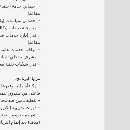
مقاعد).
– أخصائي سياسات (بكالوريوس
– مبرمج تطبيقات (بكالوريوس 
مقاعد).
– مراقب خدمات عامة (دبلوم –
– مشرف مدخلي البيانات (دبل
– فني شبكات تقنية معلومات 
مزايا البرنامج:
فأعلى من صندوق تنمية 
– تغطية تأمين ضد مخا
– دورات تدريبية إلكترون
– شهادة خبرة من صندوق
(هدف) بعد إتمام البرنا