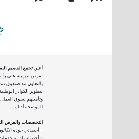
أعلن
تجمع القصيم ال
لفرص تدريبية على رأس
بالتعاون مع صندوق تنم
لتطوير الكوادر الوطنية 
وتأهيلهم لسوق العمل، 
الموضحة أدناه.
التخصصات والفرص التدر
– أخصائي جودة (بكالوريوس – 
– أخصائي إدارة خدمات (بكال