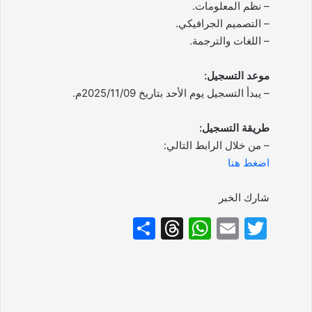
– نظم المعلومات.
– التصميم الجرافيكي.
– اللغات والترجمة.
موعد التسجيل:
– يبدأ التسجيل يوم الأحد بتاريخ 2025/11/09م.
طريقة التسجيل:
– من خلال الرابط التالي:
اضغط هنا
شارك الخبر
S
T
W
E
T
h
hr
h
m
w
ar
e
at
ai
itt
e
a
s
l
er