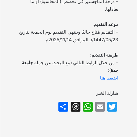
– درجة الماجستير في تخصص (المحاسبة) أو ما
يعادلها.
موعد التقديم:
– التقديم مُتاح حاليًا وينتهي التقديم يوم الجمعة بتاريخ
1447/05/23هـ الموافق 2025/11/14م.
طريقة التقديم:
– من خلال الرابط التالي (مع البحث عن جملة
جامعة
جدة
):
اضغط هنا
شارك الخبر
S
T
W
E
T
h
hr
h
m
w
ar
e
at
ai
itt
e
a
s
l
er