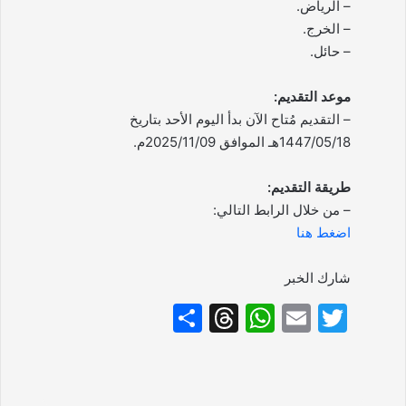
– الرياض.
– الخرج.
– حائل.
موعد التقديم:
– التقديم مُتاح الآن بدأ اليوم الأحد بتاريخ
1447/05/18هـ الموافق 2025/11/09م.
طريقة التقديم:
– من خلال الرابط التالي:
اضغط هنا
شارك الخبر
S
T
W
E
T
h
hr
h
m
w
ar
e
at
ai
itt
e
a
s
l
er