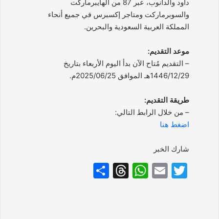
داود والدانوب، عبر 87 من الهايبرماركت
والسوبرماركت ومتاجر إكسبرس في جميع أنحاء
المملكة العربية السعودية والبحرين.
موعد التقديم:
– التقديم مُتاح الآن بدأ اليوم الأربعاء بتاريخ
1446/12/29هـ الموافق 2025/06/25م.
طريقة التقديم:
– من خلال الرابط التالي:
اضغط هنا
شارك الخبر
S
T
W
E
T
h
hr
h
m
w
ar
e
at
ai
itt
e
a
s
l
er