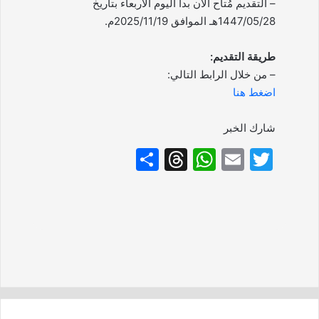
– التقديم مُتاح الآن بدأ اليوم الأربعاء بتاريخ
1447/05/28هـ الموافق 2025/11/19م.
طريقة التقديم:
– من خلال الرابط التالي:
اضغط هنا
شارك الخبر
S
T
W
E
T
h
hr
h
m
w
ar
e
at
ai
itt
e
a
s
l
er
d
A
s
p
p