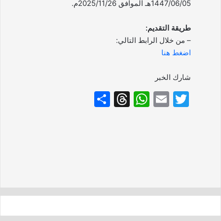
1447/06/05هـ الموافق 2025/11/26م.
طريقة التقديم:
– من خلال الرابط التالي:
اضغط هنا
شارك الخبر
S
T
W
E
T
h
hr
h
m
w
ar
e
at
ai
itt
e
a
s
l
er
d
A
s
p
p