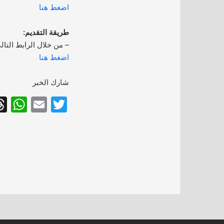
اضغط هنا
طريقة التقديم:
– من خلال الرابط التال
اضغط هنا
شارك الخبر
W
E
T
h
m
w
at
ai
itt
s
l
er
A
p
p