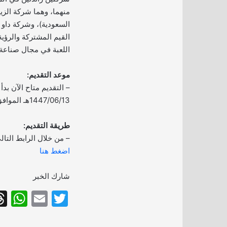
منهما، وهما شركة الزيت
السعودية)، وشركة داو 
القيم المشتركة والرؤية
اللعبة في مجال صناعة 
موعد التقديم:
– التقديم متاح الآن بدأ
1447/06/13هـ الموافق 2025/12/04م.
طريقة التقديم:
– من خلال الرابط التال
اضغط هنا
شارك الخبر
W
E
T
h
m
w