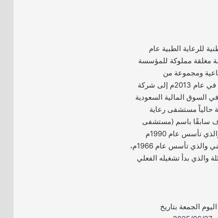
ة للرعاية الطبية عام
همة مغلقة مملوكة للمؤسسة
تماعية ومجموعة من
المساهمين، ثم تحولت في عام 2013م إلى شركة
 السوق المالية السعودية
ة حالياً مستشفى رعاية
ف سابقًا باسم (مستشفى
التأمينات الاجتماعية) والذي تأسس عام 1990م
ومستشفى رعاية الوطني والذي تأسس عام 1966م،
ة والذي بدأ تشغيله الفعلي
 اليوم الجمعة بتاريخ