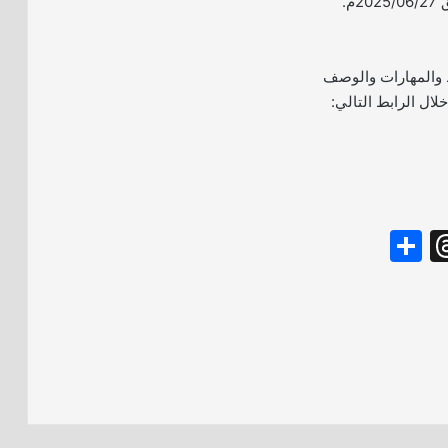
 والمهارات والوصف
ال الرابط التالي:
S
T
h
hr
ar
e
e
a
d
s