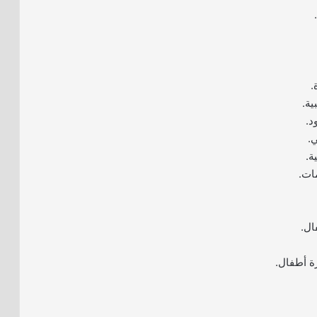
.
ة.
د.
.
ة.
ات.
ال.
ة أطفال.