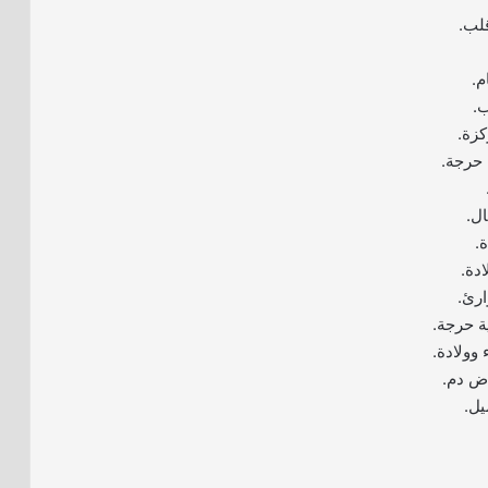
لب.
م.
.
كزة.
حرجة.
ل.
.
دة.
رئ.
ة حرجة.
وولادة.
ض دم.
يل.