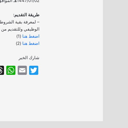
1447/01/02هـ الموافق 2025/06/27م.
طريقة التقديم:
– لمعرفة بقية الشروط
الوظيفي وللتقديم من خل
اضغط هنا
(1)
اضغط هنا
(2)
شارك الخبر
W
E
T
h
m
w
at
ai
itt
s
l
er
A
p
p