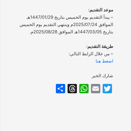
موعد التقديم:
– يبدأ التقديم يوم الخميس بتاريخ 1447/01/29هـ
الموافق 2025/07/24م وينتهي التقديم يوم الخميس
بتاريخ 1447/03/05هـ الموافق 2025/08/28م.
طريقة التقديم:
– من خلال الرابط التالي:
اضغط هنا
شارك الخبر
S
T
W
E
T
h
hr
h
m
w
ar
e
at
ai
itt
e
a
s
l
er
d
A