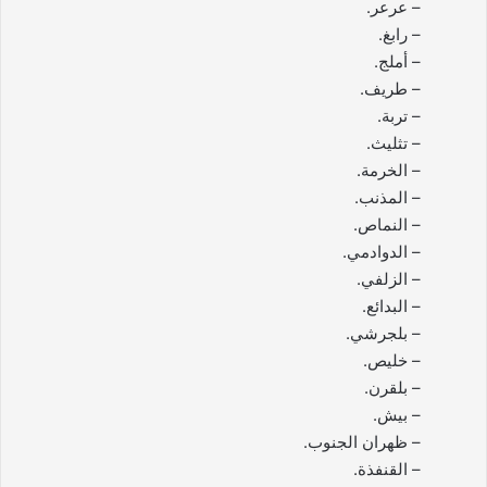
– عرعر.
– رابغ.
– أملج.
– طريف.
– تربة.
– تثليث.
– الخرمة.
– المذنب.
– النماص.
– الدوادمي.
– الزلفي.
– البدائع.
– بلجرشي.
– خليص.
– بلقرن.
– بيش.
– ظهران الجنوب.
– القنفذة.