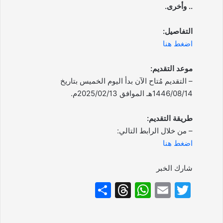
.. وأخرى.
التفاصيل:
اضغط هنا
موعد التقديم:
– التقديم مُتاح الآن بدأ اليوم الخميس بتاريخ
1446/08/14هـ الموافق 2025/02/13م.
طريقة التقديم:
– من خلال الرابط التالي:
اضغط هنا
شارك الخبر
S
T
W
E
T
h
hr
h
m
w
ar
e
at
ai
itt