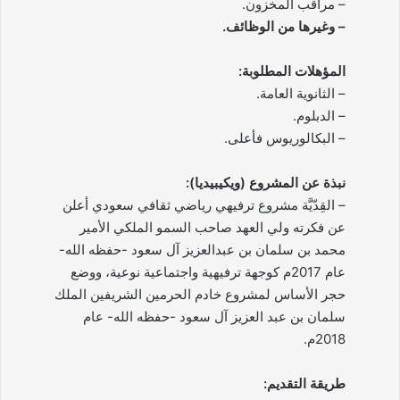
– مراقب المخزون.
– وغيرها من الوظائف.
المؤهلات المطلوبة:
– الثانوية العامة.
– الدبلوم.
– البكالوريوس فأعلى.
نبذة عن المشروع (ويكيبيديا):
– القِدّيَّة مشروع ترفيهي رياضي ثقافي سعودي أعلن
عن فكرته ولي العهد صاحب السمو الملكي الأمير
محمد بن سلمان بن عبدالعزيز آل سعود -حفظه الله-
عام 2017م كوجهة ترفيهية واجتماعية نوعية، ووضع
حجر الأساس لمشروع خادم الحرمين الشريفين الملك
سلمان بن عبد العزيز آل سعود -حفظه الله- عام
2018م.
طريقة التقديم: