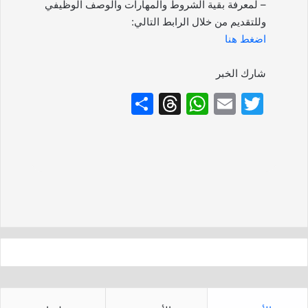
– لمعرفة بقية الشروط والمهارات والوصف الوظيفي
وللتقديم من خلال الرابط التالي:
اضغط هنا
شارك الخبر
S
T
W
E
T
h
hr
h
m
w
ar
e
at
ai
itt
e
a
s
l
er
d
A
s
p
p