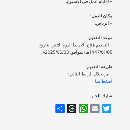
– 6 أيام عمل في الأسبوع.
مكان العمل:
– الرياض.
موعد التقديم:
– التقديم مُتاح الآن بدأ اليوم الإثنين بتاريخ
1447/01/05هـ الموافق 2025/06/30م.
طريقة التقديم:
– من خلال الرابط التالي:
اضغط هنا
شارك الخبر
S
T
W
E
T
h
hr
h
m
w
ar
e
at
ai
itt