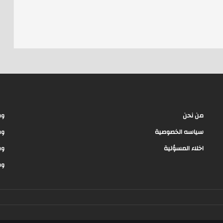
e
a
d
s
من نحن
وظ
سياسه الخصوصية
وظ
اخلاء المسؤلية
وظ
وظ