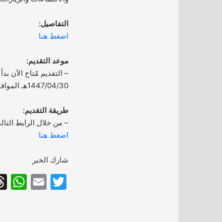
التفاصيل:
اضغط هنا
موعد التقديم:
– التقديم مُتاح الآن بدأ 
1447/04/30هـ الموافق 2025/10/22م.
طريقة التقديم:
– من خلال الرابط التال
اضغط هنا
شارك الخبر
W
E
T
h
m
w
at
ai
itt