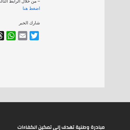
– من خلال الرابط التال
اضغط هنا
شارك الخبر
W
E
T
h
m
w
at
ai
itt
s
l
er
A
p
p
مبادرة وطنية تهدف إلى تمكين الكفاءات