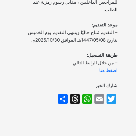
للمراجعين الداخليين ، مقابل رسوم رمزية عند
الطلب.
موعد التقديم:
– التقديم مُتاح حاليًا وينتهي التقديم يوم الخميس
بتاريخ 1447/05/08هـ الموافق 2025/10/30م.
طريقة التسجيل:
– من خلال الرابط التالي:
اضغط هنا
شارك الخبر
S
T
W
E
T
h
hr
h
m
w
ar
e
at
ai
itt
e
a
s
l
er