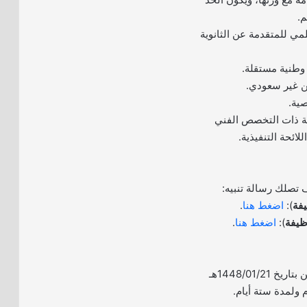
لمي للمتقدمة عن الثانوية
وطنية مستقلة.
ن غير سعودي.
صية.
مة ذات التخصص الفني
لائحة التنفيذية.
 تصلك رسالة تنبيه:
فة
):
اضغط هنا
.
ظيفة
):
اضغط هنا
.
– يبدأ التقديم يوم الإثنين بتاريخ 1448/01/21هـ