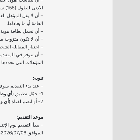
الأدنى للطول (155) سم.
– أن لا يقل المؤهل الع
العامة أو ما يعادلها.
– أن تحمل بطاقة هوية 
– أن لا تكون متزوجة م
– اجتياز المقابلة الشخ
– أن تتوفر في المتقد
المؤهلات التي تحددها ال
تنويه:
– عند بدء التقديم سوف
1- حمّل تطبيق (
أي وظي
2- أو انضم لقناة (
أي و
موعد التقديم:
الموافق 2026/07/06م ولمدة ستة أيام.