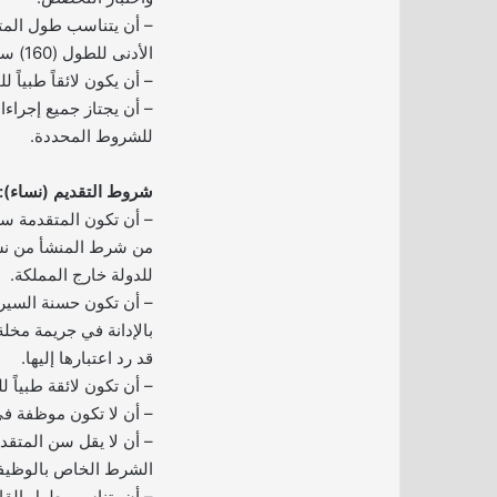
– أن يتناسب طول المت
الأدنى للطول (160) سم.
– أن يكون لائقاً طبياً 
– أن يجتاز جميع إجراءا
للشروط المحددة.
شروط التقديم (نساء):
– أن تكون المتقدمة سع
من شرط المنشأ من نشأت
للدولة خارج المملكة.
– أن تكون حسنة السير
بالإدانة في جريمة مخلة
قد رد اعتبارها إليها.
– أن تكون لائقة طبياً 
– أن لا تكون موظفة ف
الشرط الخاص بالوظيف
– أن يتناسب طول القام