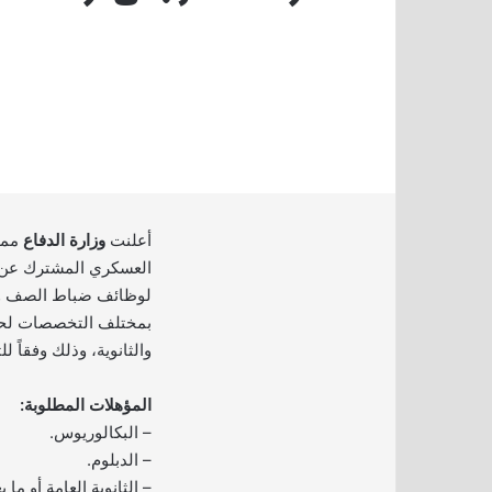
أعلنت
وزارة الدفاع
ممث
العسكري المشترك عن 
لوظائف ضباط الصف وا
بمختلف التخصصات لحمل
والثانوية، وذلك وفقاً ل
المؤهلات المطلوبة:
– البكالوريوس.
– الدبلوم.
– الثانوية العامة أو ما يع