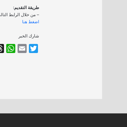
طريقة التقديم:
– من خلال الرابط التال
اضغط هنا
شارك الخبر
W
E
T
h
m
w
at
ai
itt
s
l
er
A
p
p