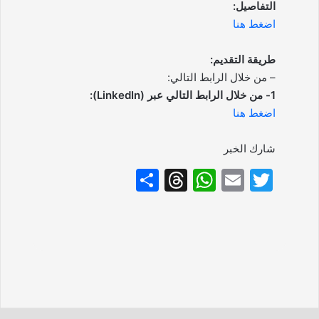
التفاصيل:
اضغط هنا
طريقة التقديم:
– من خلال الرابط التالي:
1- من خلال الرابط التالي عبر (LinkedIn):
اضغط هنا
شارك الخبر
S
T
W
E
T
h
hr
h
m
w
ar
e
at
ai
itt
e
a
s
l
er
d
A
s
p
p