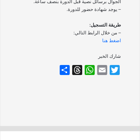
الجوال برسائل نصية قبل الدورة بنصف ساعة.
– يوجد شهادة حضور للدورة.
طريقة التسجيل:
– من خلال الرابط التالي:
اضغط هنا
شارك الخبر
S
T
W
E
T
h
hr
h
m
w
ar
e
at
ai
itt
e
a
s
l
er
d
A
s
p
p