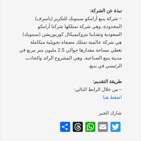
نبذة عن الشركة:
– شركة ينبع أرامكو سينوبك للتكرير (ياسرف)
المحدودة، وهي شركة تمتلكها شركتا أرامكو
السعودية وتشاينا بتروكيميكال كوربوريشن (سينوبك)
هي شركة عالمية تمتلك مصفاة تحويلية متكاملة
تغطي مساحة مقدارها حوالي 2.5 مليون متر مربع في
مدينة ينبع الصناعية، وهي المشروع الرائد والجاذب
الرئيسي في ينبع.
طريقة التقديم:
– من خلال الرابط التالي:
اضغط هنا
شارك الخبر
S
T
W
E
T
h
hr
h
m
w