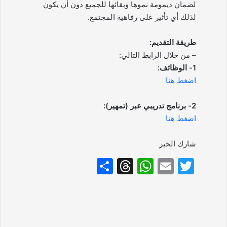
لضمان ديمومة نموها وبقائها للجميع دون أن يكون
لذلك أي تأثير على رفاهية المجتمع.
طريقة التقديم:
– من خلال الرابط التالي:
1- الوظائف:
اضغط هنا
2- برنامج تدريبي عبر (تمهير):
اضغط هنا
شارك الخبر
S
T
W
E
T
h
hr
h
m
w
ar
e
at
ai
itt
e
a
s
l
er