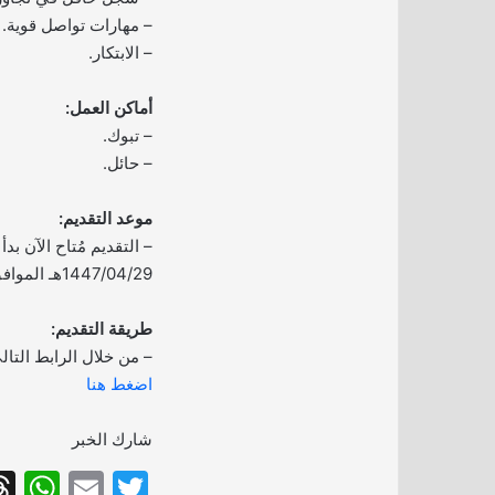
– مهارات تواصل قوية.
– الابتكار.
أماكن العمل:
– تبوك.
– حائل.
موعد التقديم:
– التقديم مُتاح الآن بدأ ا
1447/04/29هـ الموافق 2025/10/21م.
طريقة التقديم:
– من خلال الرابط التال
اضغط هنا
شارك الخبر
W
E
T