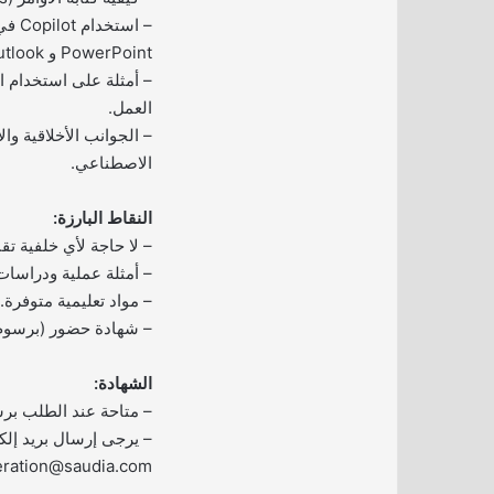
PowerPoint و Outlook و Teams.
– أمثلة على استخدام ا
العمل.
– الجوانب الأخلاقية وا
الاصطناعي.
النقاط البارزة:
– لا حاجة لأي خلفية تقن
– أمثلة عملية ودراسات
– مواد تعليمية متوفرة.
– شهادة حضور (برسوم
الشهادة:
– متاحة عند الطلب برسوم 100 ريال 
– يرجى إرسال بريد إلك
eration@saudia.com