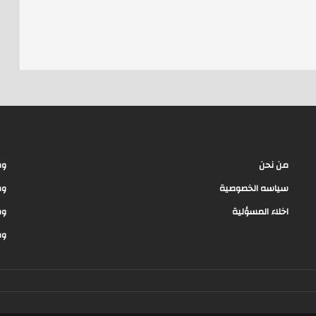
e
a
d
s
من نحن
وظ
سياسه الخصوصية
وظ
اخلاء المسؤلية
وظ
وظ