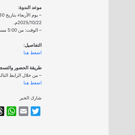
موعد الندوة:
2025/10/22م.
– الوقت: من 5:00 مساءً إلى 9:00 مساءً.
التفاصيل:
اضغط هنا
طريقة الحضور والتسجي
– من خلال الرابط التال
اضغط هنا
شارك الخبر
W
E
T
h
m
w
at
ai
itt