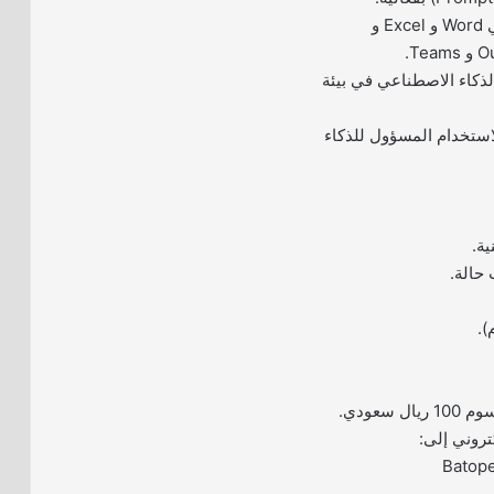
– استخدام Copilot في Word و Excel و
لذكاء الاصطناعي في بيئة
لاستخدام المسؤول للذكاء
ية.
 حالة.
).
سعودي.
تروني إلى:
Batop