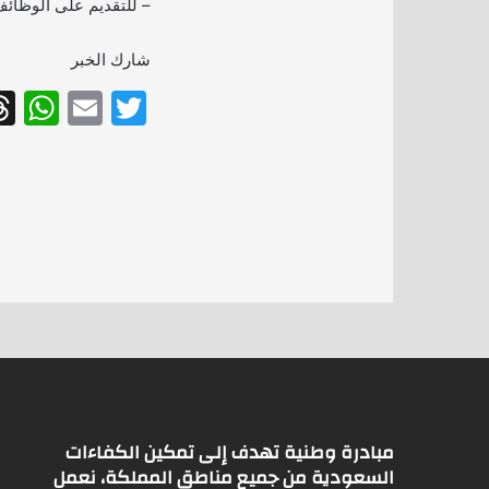
– للتقديم على الوظائف
شارك الخبر
W
E
T
h
m
w
at
ai
itt
s
l
er
A
p
p
مبادرة وطنية تهدف إلى تمكين الكفاءات
السعودية من جميع مناطق المملكة، نعمل