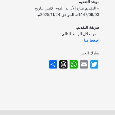
موعد التقديم:
– التقديم مُتاح الآن بدأ اليوم الإثنين بتاريخ
1447/06/03هـ الموافق 2025/11/24م.
طريقة التقديم:
– من خلال الرابط التالي:
اضغط هنا
شارك الخبر
S
T
W
E
T
h
hr
h
m
w
ar
e
at
ai
itt
e
a
s
l
er
d
A
s
p
p