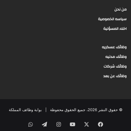
من نحن
سياسه الخصوصية
اخلاء المسؤلية
وظائف عسكريه
وظائف مدنيه
وظائف شركات
وظائف عن بعد
© حقوق النشر 2026، جميع الحقوق محفوظة |
بوابة وظائف المملكة
فيسبوك
‫X
‫YouTube
انستقرام
تيلقرام
واتساب