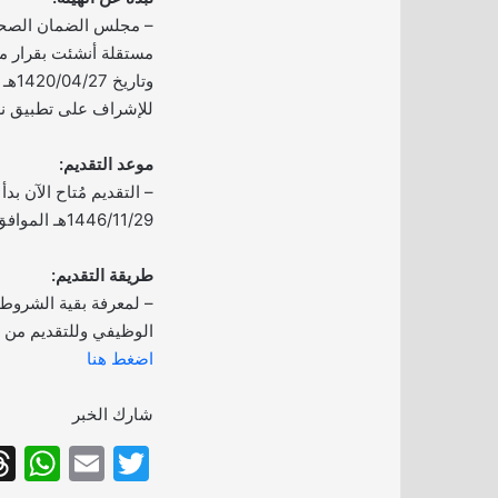
– مجلس الضمان الصحي 
للإشراف على تطبيق نظ
موعد التقديم:
– التقديم مُتاح الآن بدأ ا
1446/11/29هـ الموافق 2025/05/27م.
طريقة التقديم:
– لمعرفة بقية الشروط
الوظيفي وللتقديم من خل
اضغط هنا
شارك الخبر
W
E
T