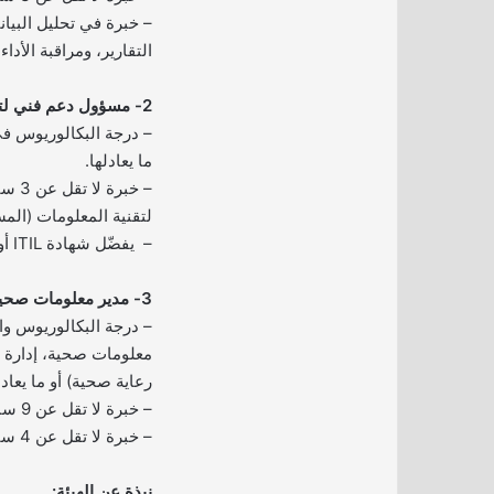
– خبرة في تحليل البيان
التقارير، ومراقبة الأداء.
2- مسؤول دعم فني لتقنية المعلومات:
– درجة البكالوريوس 
ما يعادلها.
– خبر
لتقنية المعلومات (المس
– يفضّل شهادة ITIL أو MCSA أو ما يعادلها.
3- مدير معلومات صحية ونماذج سداد:
– درجة البكالوريوس و
معلومات صحية، إدارة 
رعاية صحية) أو ما يعادل
– خبرة لا تقل عن 9 سنوات في مجال ذات صلة.
– خبرة لا تقل عن 4 سنوات في دور إداري وقيادي.
نبذة عن الهيئة: