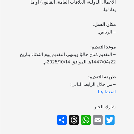
الأعمال الدولية، العلاقات العامة، القانون) أو ما
يعادلها.
مكان العمل:
– الرياض.
موعد التقديم:
– التقديم مُتاح حاليًا وينتهي التقديم يوم الثلاثاء بتاريخ
1447/04/22هـ الموافق 2025/10/14م.
طريقة التقديم:
– من خلال الرابط التالي:
اضغط هنا
شارك الخبر
S
T
W
E
T
h
hr
h
m
w