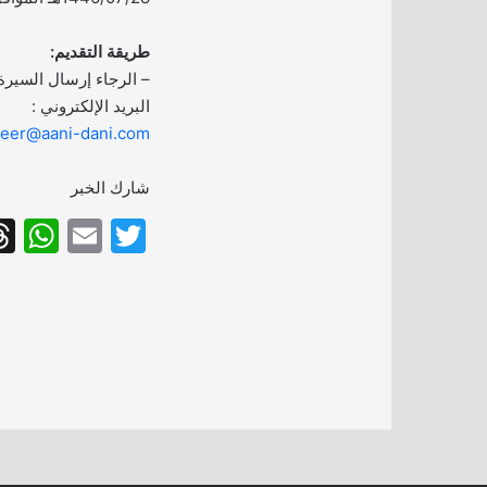
طريقة التقديم:
– الرجاء إرسال السيرة 
البريد الإلكتروني :
reer@aani-dani.com
شارك الخبر
W
E
T
h
m
w
at
ai
itt
s
l
er
A
p
p