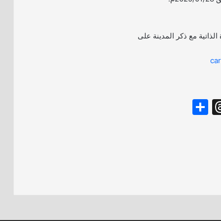
الذاتية مع ذكر المدينة على
ca
S
T
h
hr
ar
e
e
a
d
s