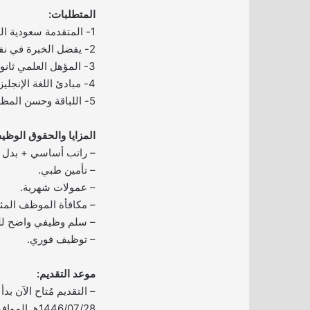
المتطلبات:
1- المتقدمة سعودية الجنسية.
2- يفضل الخبرة في نفس المجال.
3- المؤهل العلمي ثانوي فأعلى.
4- مبادئ اللغة الإنجليزية.
5- اللباقة وحسن المظهر.
المزايا والحقوق الوظيف
– راتب أساسي + بدل ن
– تأمين طبي.
– عمولات شهرية.
– مكافأة الموظف المثا
– سلم وظيفي واضح لل
– توظيف فوري.
موعد التقديم:
– التقديم مُتاح الآن بدأ ا
1446/07/28هـ الموافق 2025/01/28م.