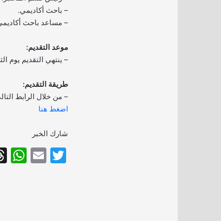
– باحث أكاديمي.
– مساعد باحث أكاديمي
موعد التقديم:
– ينتهي التقديم يوم الثلاثاء بتار
طريقة التقديم:
– من خلال الرابط التال
اضغط هنا
شارك الخبر
W
E
T
h
m
w
at
ai
itt
s
l
er
A