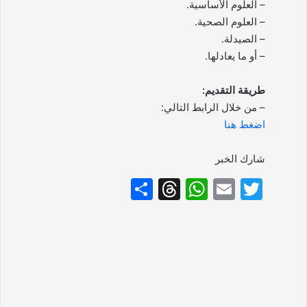
– العلوم الأساسية.
– العلوم الصحية.
– الصيدلة.
– أو ما يعادلها.
طريقة التقديم:
– من خلال الرابط التالي:
اضغط هنا
شارك الخبر
S
T
W
E
T
h
hr
h
m
w
ar
e
at
ai
itt
e
a
s
l
er
d
A
s
p