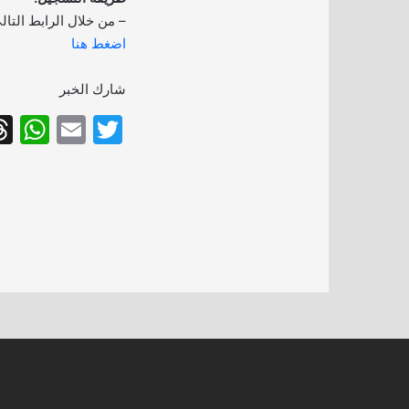
– من خلال الرابط التال
اضغط هنا
شارك الخبر
W
E
T
h
m
w
at
ai
itt
s
l
er
A
p
p