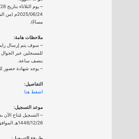
مساءً).
ملاحظات هامة:
– سوف يتم إرسال رابط 
للمسجلين عبر الجوال ب
بنصف ساعة.
– يوجد شهادة حضور لل
التفاصيل:
اضغط هنا
موعد التسجيل:
– التسجيل مُتاح الآن بدأ
1446/12/26هـ الموافق 2025/06/22م.
طريقة التسجيل: