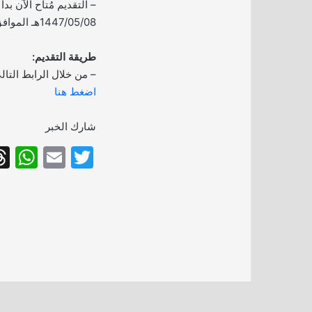
– التقديم مُتاح الآن بد
1447/05/08هـ الموافق 2025/10/30م.
طريقة التقديم:
– من خلال الرابط التال
اضغط هنا
شارك الخبر
W
E
T
h
m
w
at
ai
itt
s
l
er
A
p
p