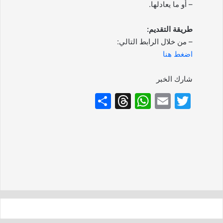
– أو ما يعادلها.
طريقة التقديم:
– من خلال الرابط التالي:
اضغط هنا
شارك الخبر
S
T
W
E
T
h
hr
h
m
w
ar
e
at
ai
itt
e
a
s
l
er
d
A
s
p
p