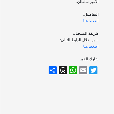
الأمير سلطان.
التفاصيل:
اضغط هنا
طريقة التسجيل:
– من خلال الرابط التالي:
اضغط هنا
شارك الخبر
S
T
W
E
T
h
hr
h
m
w
ar
e
at
ai
itt
e
a
s
l
er
d
A
s
p