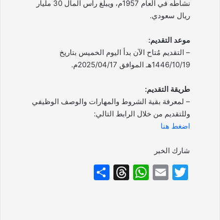
نشاطه في العام 1957م، ويبلغ رأس المال 30 مليار
ريال سعودي.
موعد التقديم:
– التقديم مُتاح الآن بدأ اليوم الخميس بتاريخ
1446/10/19هـ الموافق 2025/04/17م.
طريقة التقديم:
– لمعرفة بقية الشروط والمهارات والوصف الوظيفي
وللتقديم من خلال الرابط التالي:
اضغط هنا
شارك الخبر
S
T
W
E
T
h
hr
h
m
w
ar
e
at
ai
itt
e
a
s
l
er