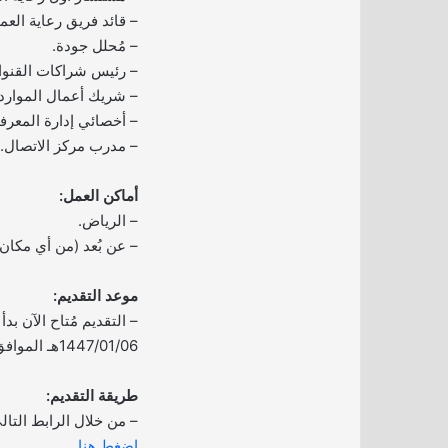
– قائد فريق رعاية العمل
– مُحلل جودة.
– رئيس شراكات القنوا
– شريك أعمال الموارد 
– أخصائي إدارة المعرف
– مدرب مركز الاتصال.
أماكن العمل:
– الرياض.
– عن بُعد (من أي مكان
موعد التقديم:
– التقديم مُتاح الآن بدأ ا
1447/01/06هـ الموافق 2025/07/01م.
طريقة التقديم:
– من خلال الرابط التال
اضغط هنا