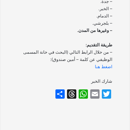
– جدة.
– الخبر.
– الدمام.
– بلجرشي.
– وغيرها من المدن.
طريقة التقديم:
– من خلال الرابط التالي (البحث في خانة المسمى
الوظيفي عن كلمة – أمين صندوق):
اضغط هنا
شارك الخبر
S
T
W
E
T
h
hr
h
m
w
ar
e
at
ai
itt
e
a
s
l
er