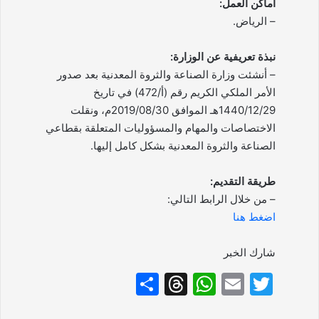
أماكن العمل:
– الرياض.
نبذة تعريفية عن الوزارة:
– أنشئت وزارة الصناعة والثروة المعدنية بعد صدور
الأمر الملكي الكريم رقم (أ/472) في تاريخ
1440/12/29هـ الموافق 2019/08/30م، ونقلت
الاختصاصات والمهام والمسؤوليات المتعلقة بقطاعي
الصناعة والثروة المعدنية بشكل كامل إليها.
طريقة التقديم:
– من خلال الرابط التالي:
اضغط هنا
شارك الخبر
S
T
W
E
T
h
hr
h
m
w