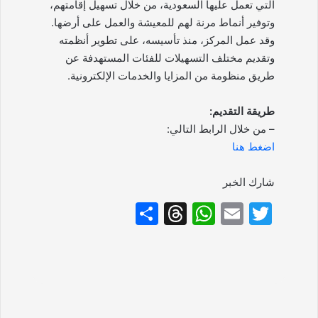
التي تعمل عليها السعودية، من خلال تسهيل إقامتهم،
وتوفير أنماط مرنة لهم للمعيشة والعمل على أرضها.
وقد عمل المركز، منذ تأسيسه، على تطوير أنظمته
وتقديم مختلف التسهيلات للفئات المستهدفة عن
طريق منظومة من المزايا والخدمات الإلكترونية.
طريقة التقديم:
– من خلال الرابط التالي:
اضغط هنا
شارك الخبر
S
T
W
E
T
h
hr
h
m
w
ar
e
at
ai
itt
e
a
s
l
er
d
A