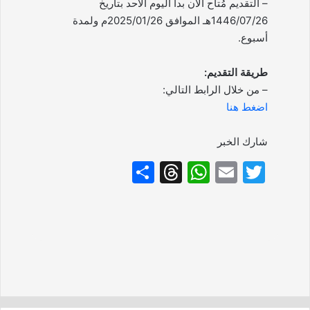
– التقديم مُتاح الآن بدأ اليوم الأحد بتاريخ
1446/07/26هـ الموافق 2025/01/26م ولمدة
أسبوع.
طريقة التقديم:
– من خلال الرابط التالي:
اضغط هنا
شارك الخبر
S
T
W
E
T
h
hr
h
m
w
ar
e
at
ai
itt
e
a
s
l
er
d
A
s
p
p