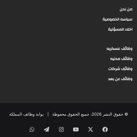
من نحن
سياسه الخصوصية
اخلاء المسؤلية
وظائف عسكريه
وظائف مدنيه
وظائف شركات
وظائف عن بعد
© حقوق النشر 2026، جميع الحقوق محفوظة |
بوابة وظائف المملكة
فيسبوك
‫X
‫YouTube
انستقرام
تيلقرام
واتساب