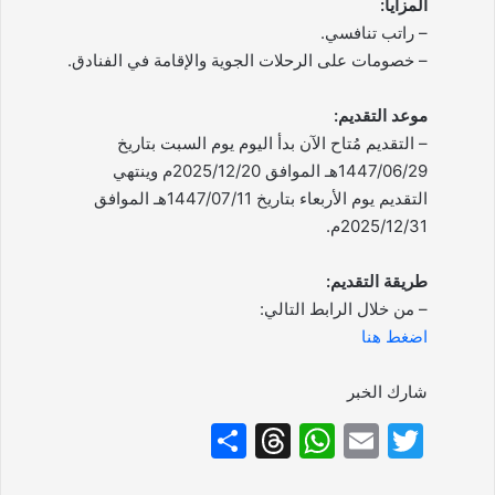
المزايا:
– راتب تنافسي.
– خصومات على الرحلات الجوية والإقامة في الفنادق.
موعد التقديم:
– التقديم مُتاح الآن بدأ اليوم يوم السبت بتاريخ
1447/06/29هـ الموافق 2025/12/20م وينتهي
التقديم يوم الأربعاء بتاريخ 1447/07/11هـ الموافق
2025/12/31م.
طريقة التقديم:
– من خلال الرابط التالي:
اضغط هنا
شارك الخبر
S
T
W
E
T
h
hr
h
m
w