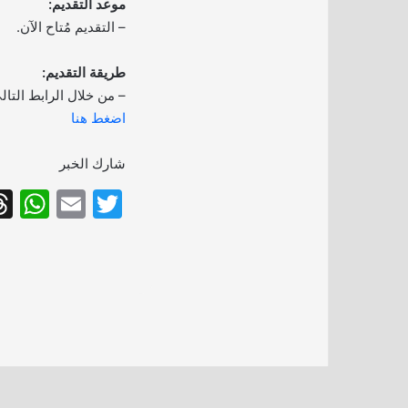
موعد التقديم:
– التقديم مُتاح الآن.
طريقة التقديم:
– من خلال الرابط التال
اضغط هنا
شارك الخبر
W
E
T
h
m
w
at
ai
itt
s
l
er
A
p
p