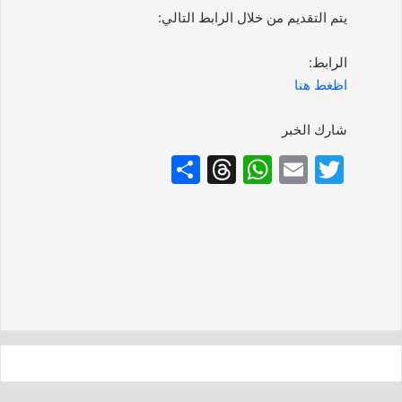
يتم التقديم من خلال الرابط التالي:
الرابط:
اظغط هنا
شارك الخبر
S
T
W
E
T
h
hr
h
m
w
ar
e
at
ai
itt
e
a
s
l
er
d
A
s
p
p