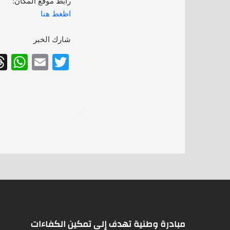
رابط موقع المكان:
اظغط هنا
شارك الخبر
W
E
T
h
m
w
at
ai
itt
s
l
er
A
p
p
مبادرة وطنية تهدف إلى تمكين الكفاءات