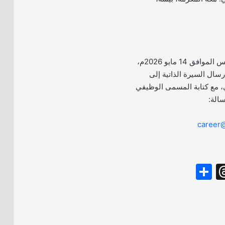
بدأ التقديم اليوم الخميس الموافق 14 مايو 2026م،
رسال السيرة الذاتية إلى
لي، مع كتابة المسمى الوظيفي
سالة:
career
S
T
h
hr
ar
e
e
a