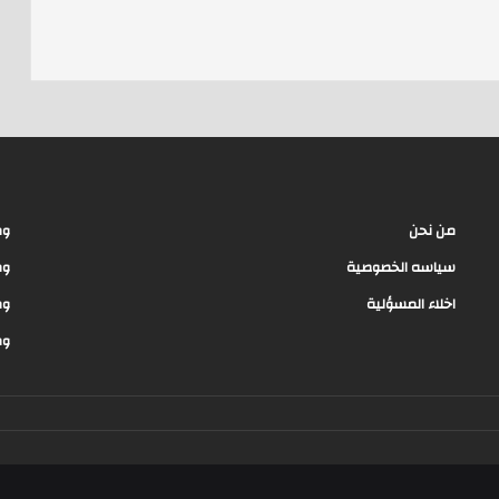
d
s
من نحن
وظ
سياسه الخصوصية
وظ
اخلاء المسؤلية
وظ
وظ