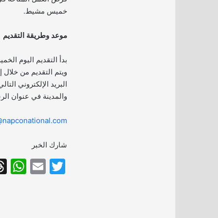
خميس مشيط.
موعد وطريقة التقديم
ويتم التقديم من خلال إ
البريد الإلكتروني التا
والمدينة في عنوان الر
@napconational.com
شارك الخبر
W
E
T
h
m
w
at
ai
itt
s
l
er